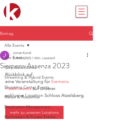
Beitrag
Alle Events
Jonas Kunst
Alle Events
3. Feb. 2025
1 Min. Lesezeit
Siemens Assenza 2023
Corporate Events
Rückblick auf 
Streaming & Hybrid Events
eine 
Veranstaltung
 für 
Siemens 
Shopping Center Events
Healthineers
 auf unserer 
exklusive 
Location
 Schloss Atzelsberg.
Messe & Roadshow
Destination Management
mehr zu unseren Locations
Hochzeiten & Private Events