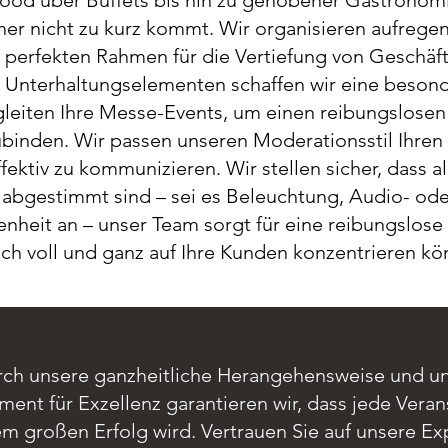
ood über Buffets bis hin zu gehobener Gastronomie
cher nicht zu kurz kommt. Wir organisieren aufrege
perfekten Rahmen für die Vertiefung von Geschäft
n Unterhaltungselementen schaffen wir eine beso
eiten Ihre Messe-Events, um einen reibungslosen
ubinden. Wir passen unseren Moderationsstil Ihren
ktiv zu kommunizieren. Wir stellen sicher, dass al
 abgestimmt sind – sei es Beleuchtung, Audio- ode
heit an – unser Team sorgt für eine reibungslos
ich voll und ganz auf Ihre Kunden konzentrieren kö
ch unsere ganzheitliche Herangehensweise und u
ent für Exzellenz garantieren wir, dass jede Veran
em großen Erfolg wird. Vertrauen Sie auf unsere Exp