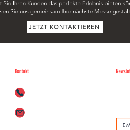
t Sie Ihren Kunden das perfekte Erlebnis bieten kö
sen Sie uns gemeinsam Ihre nächste Messe gestal
JETZT KONTAKTIEREN
Kontakt
Newslet
Eintra
+49 (0) 9191 9768 600
Highli
4x pro
E-Mail-
info@kunst-events.de