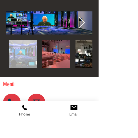
Menü
Phone
Email
+49 (0) 9191 9768 600
info@kunst-events.de