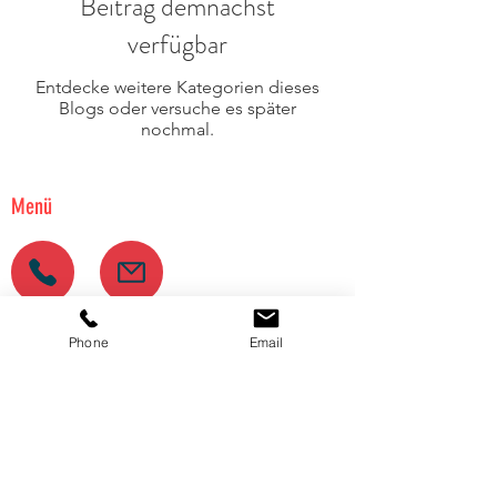
Beitrag demnächst
verfügbar
Entdecke weitere Kategorien dieses
Blogs oder versuche es später
nochmal.
Menü
+49 (0) 9191 9768 600
Phone
Email
info@kunst-events.de
RECHTLICHES SEITEN
DATENSCHUTZ
|
IMPRESSUM