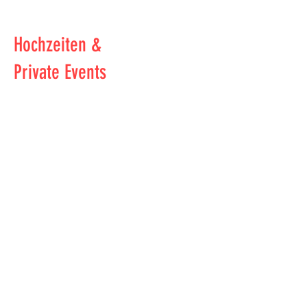
Hochzeiten &
Private Events
Für den schönsten
Tag im Leben oder
ganz besondere
Anlässe: Unsere
Eventagentur macht
Ihre Träume wahr.
Mit bis zu 70
Hochzeiten pro Jahr
zählen wir zu den
führenden
Anbietern in