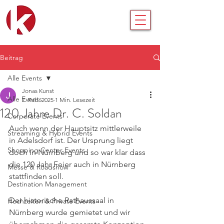
Beitrag
Alle Events
Jonas Kunst
Alle Events
7. Feb. 2025
1 Min. Lesezeit
120 Jahre Dr. C. Soldan
Corporate Events
Auch wenn der Hauptsitz mittlerweile 
Streaming & Hybrid Events
in Adelsdorf ist. Der Ursprung liegt 
Shopping Center Events
doch in Nürnberg und so war klar dass 
die 120 Jahr Feier auch in Nürnberg 
Messe & Roadshow
stattfinden soll.
Destination Management
Der historische Rathaussaal in 
Hochzeiten & Private Events
Nürnberg wurde gemietet und wir 