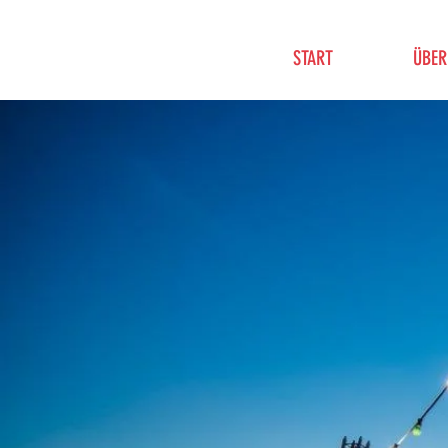
START
ÜBER