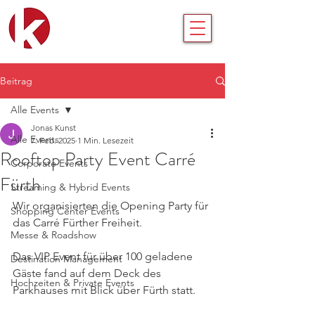
Beitrag
Alle Events
Jonas Kunst
Alle Events
7. Feb. 2025
1 Min. Lesezeit
Rooftop Party Event Carré
Corporate Events
Fürth
Streaming & Hybrid Events
Wir organisierten die Opening Party für 
Shopping Center Events
das Carré Fürther Freiheit.
Messe & Roadshow
Das VIP Event für über 100 geladene 
Destination Management
Gäste fand auf dem Deck des 
Hochzeiten & Private Events
Parkhauses mit Blick über Fürth statt. 